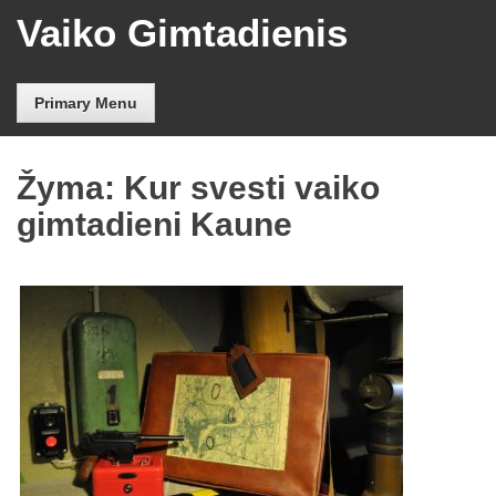
Skip
Vaiko Gimtadienis
to
content
Primary Menu
Žyma: Kur svesti vaiko
gimtadieni Kaune